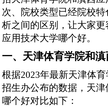
次、院校类型已经院校特
析之间的区别，让大家更
应用技术大学哪个好。
一、天津体育学院和滇
根据2023年最新天津体
招生办公布的数据，天津
哪个好对比如下：