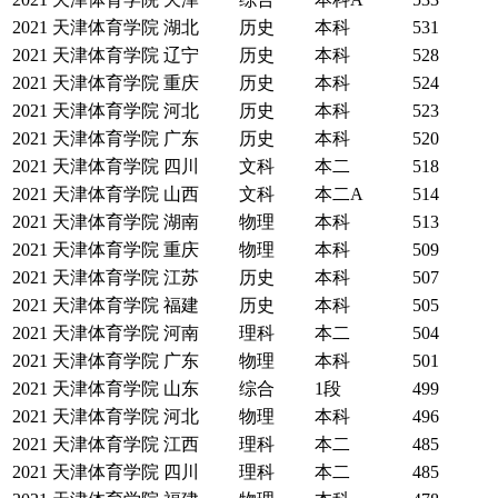
2021
天津体育学院
湖北
历史
本科
531
2021
天津体育学院
辽宁
历史
本科
528
2021
天津体育学院
重庆
历史
本科
524
2021
天津体育学院
河北
历史
本科
523
2021
天津体育学院
广东
历史
本科
520
2021
天津体育学院
四川
文科
本二
518
2021
天津体育学院
山西
文科
本二A
514
2021
天津体育学院
湖南
物理
本科
513
2021
天津体育学院
重庆
物理
本科
509
2021
天津体育学院
江苏
历史
本科
507
2021
天津体育学院
福建
历史
本科
505
2021
天津体育学院
河南
理科
本二
504
2021
天津体育学院
广东
物理
本科
501
2021
天津体育学院
山东
综合
1段
499
2021
天津体育学院
河北
物理
本科
496
2021
天津体育学院
江西
理科
本二
485
2021
天津体育学院
四川
理科
本二
485