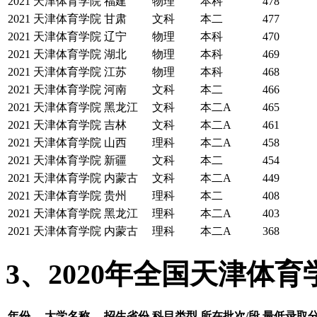
2021
天津体育学院
福建
物理
本科
478
2021
天津体育学院
甘肃
文科
本二
477
2021
天津体育学院
辽宁
物理
本科
470
2021
天津体育学院
湖北
物理
本科
469
2021
天津体育学院
江苏
物理
本科
468
2021
天津体育学院
河南
文科
本二
466
2021
天津体育学院
黑龙江
文科
本二A
465
2021
天津体育学院
吉林
文科
本二A
461
2021
天津体育学院
山西
理科
本二A
458
2021
天津体育学院
新疆
文科
本二
454
2021
天津体育学院
内蒙古
文科
本二A
449
2021
天津体育学院
贵州
理科
本二
408
2021
天津体育学院
黑龙江
理科
本二A
403
2021
天津体育学院
内蒙古
理科
本二A
368
3、2020年全国天津体
年份
大学名称
招生省份
科目类型
所在批次/段
最低录取