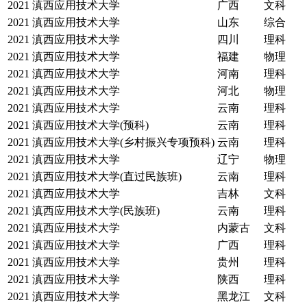
2021
滇西应用技术大学
广西
文科
2021
滇西应用技术大学
山东
综合
2021
滇西应用技术大学
四川
理科
2021
滇西应用技术大学
福建
物理
2021
滇西应用技术大学
河南
理科
2021
滇西应用技术大学
河北
物理
2021
滇西应用技术大学
云南
理科
2021
滇西应用技术大学(预科)
云南
理科
2021
滇西应用技术大学(乡村振兴专项预科)
云南
理科
2021
滇西应用技术大学
辽宁
物理
2021
滇西应用技术大学(直过民族班)
云南
理科
2021
滇西应用技术大学
吉林
文科
2021
滇西应用技术大学(民族班)
云南
理科
2021
滇西应用技术大学
内蒙古
文科
2021
滇西应用技术大学
广西
理科
2021
滇西应用技术大学
贵州
理科
2021
滇西应用技术大学
陕西
理科
2021
滇西应用技术大学
黑龙江
文科