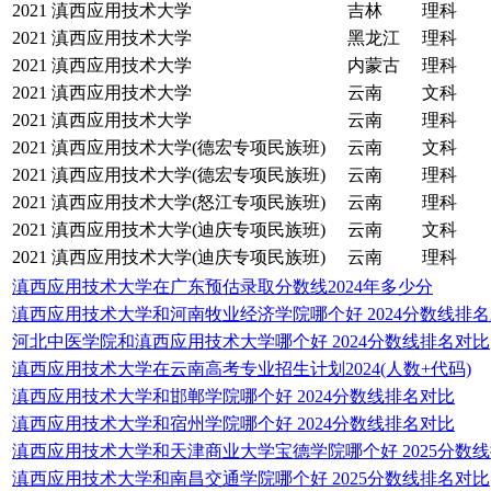
2021
滇西应用技术大学
吉林
理科
2021
滇西应用技术大学
黑龙江
理科
2021
滇西应用技术大学
内蒙古
理科
2021
滇西应用技术大学
云南
文科
2021
滇西应用技术大学
云南
理科
2021
滇西应用技术大学(德宏专项民族班)
云南
文科
2021
滇西应用技术大学(德宏专项民族班)
云南
理科
2021
滇西应用技术大学(怒江专项民族班)
云南
理科
2021
滇西应用技术大学(迪庆专项民族班)
云南
文科
2021
滇西应用技术大学(迪庆专项民族班)
云南
理科
滇西应用技术大学在广东预估录取分数线2024年多少分
滇西应用技术大学和河南牧业经济学院哪个好 2024分数线排
河北中医学院和滇西应用技术大学哪个好 2024分数线排名对比
滇西应用技术大学在云南高考专业招生计划2024(人数+代码)
滇西应用技术大学和邯郸学院哪个好 2024分数线排名对比
滇西应用技术大学和宿州学院哪个好 2024分数线排名对比
滇西应用技术大学和天津商业大学宝德学院哪个好 2025分数
滇西应用技术大学和南昌交通学院哪个好 2025分数线排名对比