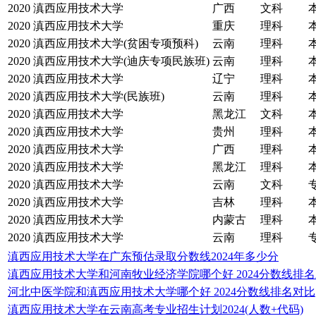
2020
滇西应用技术大学
广西
文科
2020
滇西应用技术大学
重庆
理科
2020
滇西应用技术大学(贫困专项预科)
云南
理科
2020
滇西应用技术大学(迪庆专项民族班)
云南
理科
2020
滇西应用技术大学
辽宁
理科
2020
滇西应用技术大学(民族班)
云南
理科
2020
滇西应用技术大学
黑龙江
文科
2020
滇西应用技术大学
贵州
理科
2020
滇西应用技术大学
广西
理科
2020
滇西应用技术大学
黑龙江
理科
2020
滇西应用技术大学
云南
文科
2020
滇西应用技术大学
吉林
理科
2020
滇西应用技术大学
内蒙古
理科
2020
滇西应用技术大学
云南
理科
滇西应用技术大学在广东预估录取分数线2024年多少分
滇西应用技术大学和河南牧业经济学院哪个好 2024分数线排
河北中医学院和滇西应用技术大学哪个好 2024分数线排名对比
滇西应用技术大学在云南高考专业招生计划2024(人数+代码)