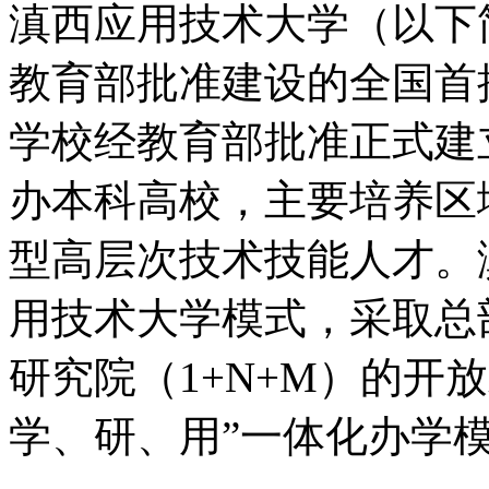
滇西应用技术大学（以下简
教育部批准建设的全国首批
学校经教育部批准正式建
办本科高校，主要培养区
型高层次技术技能人才。
用技术大学模式，采取总
研究院（1+N+M）的开
学、研、用”一体化办学