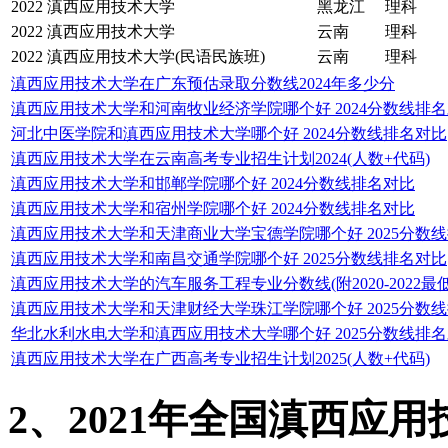
2022
滇西应用技术大学
黑龙江
理科
2022
滇西应用技术大学
云南
理科
2022
滇西应用技术大学(民语民族班)
云南
理科
滇西应用技术大学在广东预估录取分数线2024年多少分
滇西应用技术大学和河南牧业经济学院哪个好 2024分数线排
河北中医学院和滇西应用技术大学哪个好 2024分数线排名对比
滇西应用技术大学在云南高考专业招生计划2024(人数+代码)
滇西应用技术大学和邯郸学院哪个好 2024分数线排名对比
滇西应用技术大学和宿州学院哪个好 2024分数线排名对比
滇西应用技术大学和天津商业大学宝德学院哪个好 2025分数
滇西应用技术大学和南昌交通学院哪个好 2025分数线排名对比
滇西应用技术大学的汽车服务工程专业分数线(附2020-2022最
滇西应用技术大学和天津财经大学珠江学院哪个好 2025分数
华北水利水电大学和滇西应用技术大学哪个好 2025分数线排
滇西应用技术大学在广西高考专业招生计划2025(人数+代码)
2、2021年全国滇西应