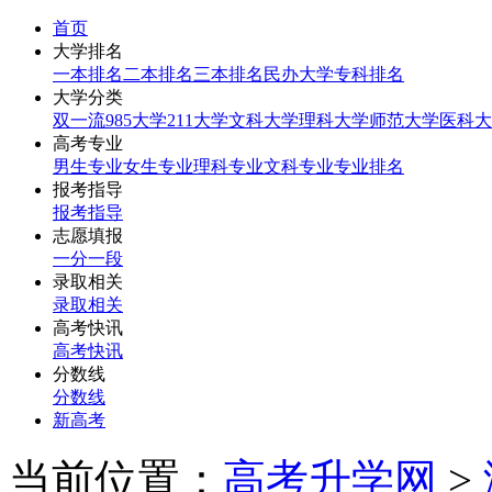
首页
大学排名
一本排名
二本排名
三本排名
民办大学
专科排名
大学分类
双一流
985大学
211大学
文科大学
理科大学
师范大学
医科大
高考专业
男生专业
女生专业
理科专业
文科专业
专业排名
报考指导
报考指导
志愿填报
一分一段
录取相关
录取相关
高考快讯
高考快讯
分数线
分数线
新高考
当前位置：
高考升学网
>