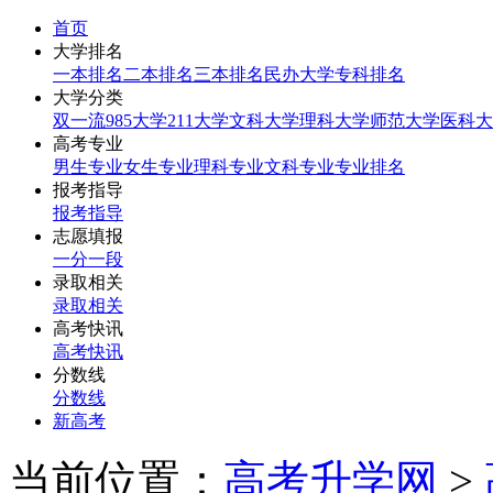
首页
大学排名
一本排名
二本排名
三本排名
民办大学
专科排名
大学分类
双一流
985大学
211大学
文科大学
理科大学
师范大学
医科大
高考专业
男生专业
女生专业
理科专业
文科专业
专业排名
报考指导
报考指导
志愿填报
一分一段
录取相关
录取相关
高考快讯
高考快讯
分数线
分数线
新高考
当前位置：
高考升学网
>