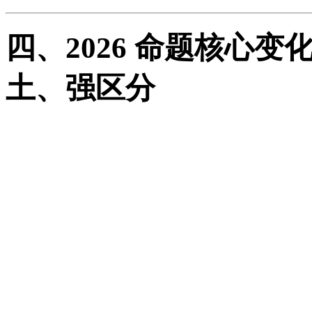
四、2026 命题核心
土、强区分
难度温和回升、无偏难怪
度，砍掉超纲 / 偏题 /
情境真实、深度本土：大
理、陕北能源、丝路文化，占
压力、考应用不考死记；
反套路、重思维：模板化