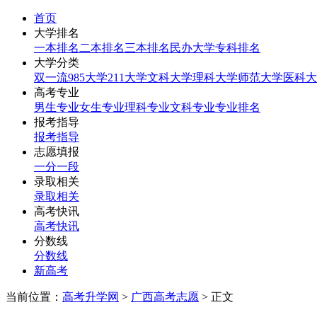
首页
大学排名
一本排名
二本排名
三本排名
民办大学
专科排名
大学分类
双一流
985大学
211大学
文科大学
理科大学
师范大学
医科大
高考专业
男生专业
女生专业
理科专业
文科专业
专业排名
报考指导
报考指导
志愿填报
一分一段
录取相关
录取相关
高考快讯
高考快讯
分数线
分数线
新高考
当前位置：
高考升学网
>
广西高考志愿
> 正文