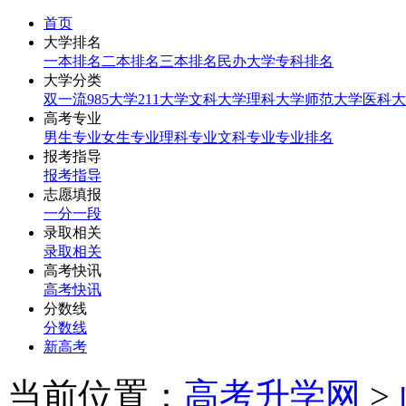
首页
大学排名
一本排名
二本排名
三本排名
民办大学
专科排名
大学分类
双一流
985大学
211大学
文科大学
理科大学
师范大学
医科大
高考专业
男生专业
女生专业
理科专业
文科专业
专业排名
报考指导
报考指导
志愿填报
一分一段
录取相关
录取相关
高考快讯
高考快讯
分数线
分数线
新高考
当前位置：
高考升学网
>